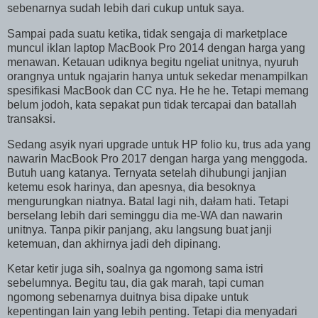
sebenarnya sudah lebih dari cukup untuk saya.
Sampai pada suatu ketika, tidak sengaja di marketplace
muncul iklan laptop MacBook Pro 2014 dengan harga yang
menawan. Ketauan udiknya begitu ngeliat unitnya, nyuruh
orangnya untuk ngajarin hanya untuk sekedar menampilkan
spesifikasi MacBook dan CC nya. He he he. Tetapi memang
belum jodoh, kata sepakat pun tidak tercapai dan batallah
transaksi.
Sedang asyik nyari upgrade untuk HP folio ku, trus ada yang
nawarin MacBook Pro 2017 dengan harga yang menggoda.
Butuh uang katanya. Ternyata setelah dihubungi janjian
ketemu esok harinya, dan apesnya, dia besoknya
mengurungkan niatnya. Batal lagi nih, dałam hati. Tetapi
berselang lebih dari seminggu dia me-WA dan nawarin
unitnya. Tanpa pikir panjang, aku langsung buat janji
ketemuan, dan akhirnya jadi deh dipinang.
Ketar ketir juga sih, soalnya ga ngomong sama istri
sebelumnya. Begitu tau, dia gak marah, tapi cuman
ngomong sebenarnya duitnya bisa dipake untuk
kepentingan lain yang lebih penting. Tetapi dia menyadari