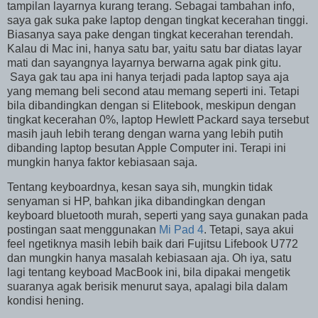
tampilan layarnya kurang terang. Sebagai tambahan info,
saya gak suka pake laptop dengan tingkat kecerahan tinggi.
Biasanya saya pake dengan tingkat kecerahan terendah.
Kalau di Mac ini, hanya satu bar, yaitu satu bar diatas layar
mati dan sayangnya layarnya berwarna agak pink gitu.
Saya gak tau apa ini hanya terjadi pada laptop saya aja
yang memang beli second atau memang seperti ini. Tetapi
bila dibandingkan dengan si Elitebook, meskipun dengan
tingkat kecerahan 0%, laptop Hewlett Packard saya tersebut
masih jauh lebih terang dengan warna yang lebih putih
dibanding laptop besutan Apple Computer ini. Terapi ini
mungkin hanya faktor kebiasaan saja.
Tentang keyboardnya, kesan saya sih, mungkin tidak
senyaman si HP, bahkan jika dibandingkan dengan
keyboard bluetooth murah, seperti yang saya gunakan pada
postingan saat menggunakan
Mi Pad 4
. Tetapi, saya akui
feel ngetiknya masih lebih baik dari Fujitsu Lifebook U772
dan mungkin hanya masalah kebiasaan aja. Oh iya, satu
lagi tentang keyboad MacBook ini, bila dipakai mengetik
suaranya agak berisik menurut saya, apalagi bila dalam
kondisi hening.